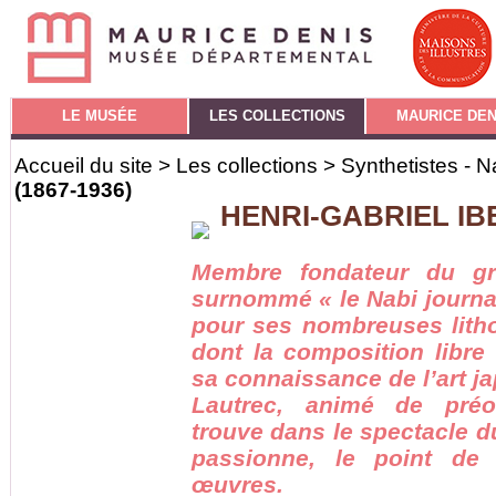
LE MUSÉE
LES COLLECTIONS
MAURICE DEN
Accueil du site
>
Les collections
>
Synthetistes - N
(1867-1936)
HENRI-GABRIEL IBE
Membre fondateur du gr
surnommé « le Nabi journal
pour ses nombreuses litho
dont la composition libre
sa connaissance de l’art j
Lautrec, animé de préoc
trouve dans le spectacle du
passionne, le point de
œuvres.