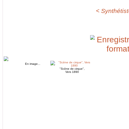
< Synthétist
En image...
"Scène de cirque",
Vers 1890