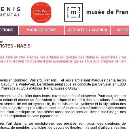
CTIONS
MAURICE DENIS
ACTIVITÉS / AGENDA
INFOS
bis
ISTES - NABIS
des XIXe et XXe siècles, les artistes du groupe des Nabis (« prophètes » ou
eu » en hébreu) font partie d’une avant-garde qui se situe aux origines de l’art
Sérusier, Bonnard, Vuillard, Ranson… et leurs amis sont marqués par la leçon
 Gauguin à Pont-Aven. Le tableau peint sous sa conduite par Sérusier en 1888
(
Paysage au Bois d’Amour
, Paris, musée d’Orsay).
rchent pas à refléter dans leurs œuvres une réalité observée. Pour eux, peindre
la nature et donner un équivalent plastique et coloré à des sensations, émotions
u service de cet art symboliste, ils choisissent la synthèse et la stylisation des
eurs subjectives qu’ils utilisent sont posées en aplats délimités par des cernes
oduction artistique se caractérise aussi par le sens du décor, par l’usage des
r une inspiration souvent japonisante.
grer l’art dans la vie quotidienne, ces peintres sont aussi des créateurs de
traux, de meubles, d’affiches, de décors de théâtre… Ils sont d’ailleurs très liés