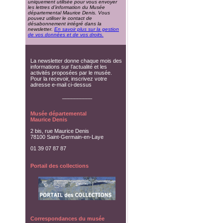
uniquement utilisée pour vous envoyer
les lettres d’information du Musée
départemental Maurice Denis. Vous
pouvez utiliser le contact de
désabonnement intégré dans la
newsletter.
En savoir plus sur la gestion
de vos données et de vos droits.
La newsletter donne chaque mois des
informations sur l’actualité et les
activités proposées par le musée.
Pour la recevoir, inscrivez votre
adresse e-mail ci-dessus
__________
Musée départemental
Maurice Denis
2 bis, rue Maurice Denis
78100 Saint-Germain-en-Laye
01 39 07 87 87
Portail des collections
Correspondances du musée