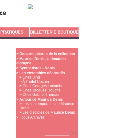
 PRATIQUES
BILLETTERIE BOUTIQUE
>
Oeuvres phares de la collection
>
Maurice Denis, la donation
d’origine
>
Synthetistes - Nabis
>
Les ensembles décoratifs
>
Chez Bing
>
À l’hôtel Cochin
>
Chez Georges Lacombe
>
Chez Jacques Rouché
>
Chez Gabriel Thomas
>
Autour de Maurice Denis
>
Les contemporains de Maurice
Denis
>
Les disciples de Maurice Denis
> Focus Archives