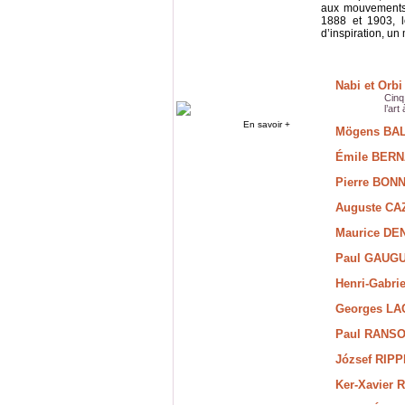
aux mouvements 
1888 et 1903, l
d’inspiration, u
Nabi et Orb
Cinq
l’art
En savoir +
Mögens BALL
Émile BERNA
Pierre BONN
Auguste CAZ
Maurice DEN
Paul GAUGUI
Henri-Gabrie
Georges LA
Paul RANSON
József RIPP
Ker-Xavier 