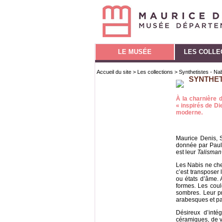
LE MUSÉE
LES COLLE
Accueil du site
>
Les collections
> Synthetistes - Na
SYNTHET
À la charnière 
« inspirés de Di
moderne.
Maurice Denis, 
donnée par Paul
est leur
Talisman
Les Nabis ne che
c’est transposer 
ou états d’âme. A
formes. Les coul
sombres. Leur pr
arabesques et pa
Désireux d’inté
céramiques, de vi