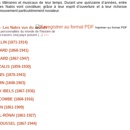
littéraires et musicaux de leur temps. Durant une quinzaine d’années, entre
es Nabis vont constituer, grâce à leur esprit d’ouverture et à leur richesse
n mouvement particulièrement novateur.
i - Les Nabis vus du monde
Imprimer au format PDF
 personnalités du monde de l’histoire de
 à travers cinq pays posent (...)
>>>
IN (1871-1914)
RD (1868-1941)
ARD (1867-1947)
ALIS (1859-1930)
IS (1870-1943)
N (1848-1903)
l IBELS (1867-1936)
COMBE (1868-1916)
 (1861-1909)
L-RÓNAI (1861-1927)
ROUSSEL (1867-1944)