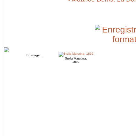
En image...
Stella Matutina,
1892