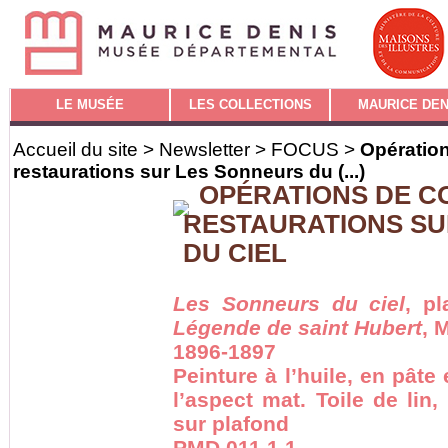
LE MUSÉE
LES COLLECTIONS
MAURICE DEN
Accueil du site
>
Newsletter
>
FOCUS
>
Opération
restaurations sur Les Sonneurs du (...)
OPÉRATIONS DE C
RESTAURATIONS SU
DU CIEL
Les Sonneurs du ciel
, p
Légende de saint Hubert
, 
1896-1897
Peinture à l’huile, en pât
l’aspect mat. Toile de li
sur plafond
PMD 011.1.1