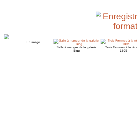
En image...
Salle à manger de la galerie
Trois Femmes à la réco
Bing
1895