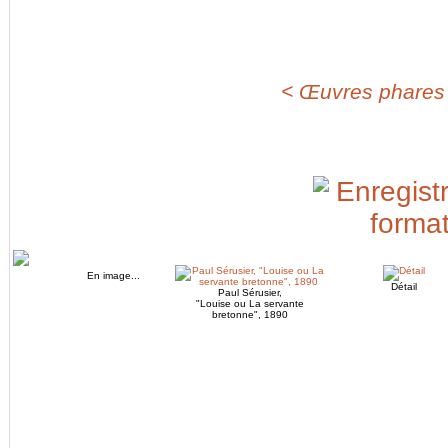
< Œuvres phares d
En image...
Détail
Paul Sérusier,
"Louise ou La servante
bretonne", 1890